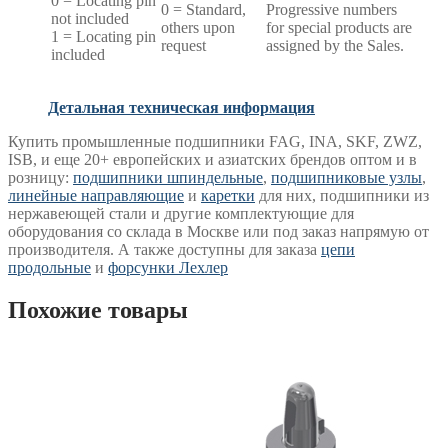
0 = Locating pin
0 = Standard,
Progressive numbers
not included
others upon
for special products are
1 = Locating pin
request
assigned by the Sales.
included
Детальная техническая информация
Купить промышленные подшипники FAG, INA, SKF, ZWZ,
ISB, и еще 20+ европейских и азиатских брендов оптом и в
розницу:
подшипники шпиндельные
,
подшипниковые узлы
,
линейные направляющие
и
каретки
для них, подшипники из
нержавеющей стали и другие комплектующие для
оборудования со склада в Москве или под заказ напрямую от
производителя. А также доступны для заказа
цепи
продольные
и
форсунки Лехлер
Похожие товары