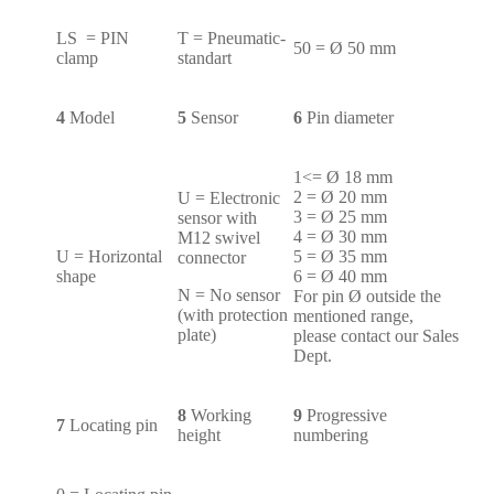
LS = PIN
T = Pneumatic-
50 = Ø 50 mm
clamp
standart
4
Model
5
Sensor
6
Pin diameter
1<= Ø 18 mm
2 = Ø 20 mm
U = Electronic
3 = Ø 25 mm
sensor with
4 = Ø 30 mm
M12 swivel
U = Horizontal
5 = Ø 35 mm
connector
shape
6 = Ø 40 mm
N = No sensor
For pin Ø outside the
(with protection
mentioned range,
plate)
please contact our Sales
Dept.
8
Working
9
Progressive
7
Locating pin
height
numbering