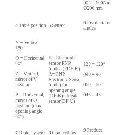
605 = 600Nm
Ø200 mm
6
Pivot rotation
4
Table position
5
Sensor
angles
V = Vertical
180°
K= Electronic
O = Horizontal
sensor PNP
90°
120 = 120°
(optical) (DF-K)
Z = Vertical,
A= PNP
090 = 90°
mirror of V
Electronic Sensor
position
060 = 60°
(optic) for
opening angle
P = Horizontal,
045 = 45°
(DF-K)+ break
mirror of O
sensor(DF-U)
position (max
opening angle
60°)
9
Product
7
Brake system
8
Connections