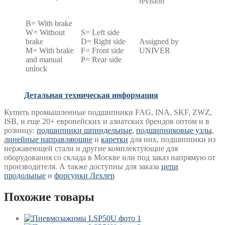
revision
B= With brake
W= Without
S= Left side
brake
D= Right side
Assigned by
M= With brake
F= Front side
UNIVER
and manual
P= Rear side
unlock
Детальная техническая информация
Купить промышленные подшипники FAG, INA, SKF, ZWZ,
ISB, и еще 20+ европейских и азиатских брендов оптом и в
розницу:
подшипники шпиндельные
,
подшипниковые узлы
,
линейные направляющие
и
каретки
для них, подшипники из
нержавеющей стали и другие комплектующие для
оборудования со склада в Москве или под заказ напрямую от
производителя. А также доступны для заказа
цепи
продольные
и
форсунки Лехлер
Похожие товары