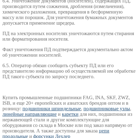
6.4. Уничтожение документов (носителей), содержащих ПД,
производится путем сожжения, дробления (измельчения),
химического разложения, превращения в бесформенную
массу или порошок. Для уничтожения бумажных документов
допускается применение шредера.
ПД на электронных носителях уничтожаются путем стирания
или форматирования носителя.
Факт уничтожения ПД подтверждается документально актом
об уничтожении носителей.
6.5. Оператор обязан сообщить субъекту ПД или его
представителю информацию об осуществляемой им обработке
ПД такого субъекта по запросу последнего.
Купить промышленные подшипники FAG, INA, SKF, ZWZ,
ISB, и еще 20+ европейских и азиатских брендов оптом и в
розницу:
подшипники шпиндельные
,
подшипниковые узлы
,
линейные направляющие
и
каретки
для них, подшипники из
нержавеющей стали и другие комплектующие для
оборудования со склада в Москве или под заказ напрямую от
производителя. А также доступны для заказа
цепи
продольные
и
форсунки Лехлер